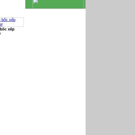
 bốc xếp
r