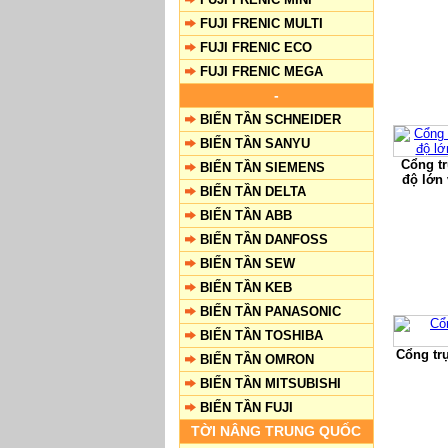
FUJI FRENIC MULTI
FUJI FRENIC ECO
FUJI FRENIC MEGA
-
BIẾN TẦN SCHNEIDER
BIẾN TẦN SANYU
Cổng tr
BIẾN TẦN SIEMENS
độ lớn
BIẾN TẦN DELTA
BIẾN TẦN ABB
BIẾN TẦN DANFOSS
BIẾN TẦN SEW
BIẾN TẦN KEB
BIẾN TẦN PANASONIC
BIẾN TẦN TOSHIBA
Cổng tr
BIẾN TẦN OMRON
BIẾN TẦN MITSUBISHI
BIẾN TẦN FUJI
TỜI NÂNG TRUNG QUỐC