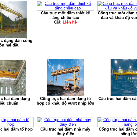
Cầu trục một dầm thiết kế
Cổng trục một dầm 
tăng chiều cao
đầu và khẩu độ vư
Giá:
Liên hệ
ục dạng dàn công
ôn hai đầu
ục hai dầm dạng
Cổng trục hai dầm dạng tổ
Cầu trục hai dầm cá
tiêu chuẩn
hợp có khẩu độ vượt nhịp lớn
ục hai dầm tổ hợp
Cầu trục hai dầm nhà máy
Cổng trục hai dầm 
thuỷ điện
nâng lớ