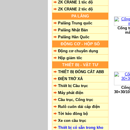
ZK CRANE 1 tốc độ
ZK CRANE 2 tốc độ
PA LĂNG
Palăng Trung quốc
Cổng t
Palăng Nhật Bản
má
Palăng Hàn Quốc
ĐỘNG CƠ - HỘP SỐ
Động cơ chuyên dụng
Hộp giảm tốc
THIẾT BỊ - VẬT TƯ
THIẾT BỊ ĐÓNG CẮT ABB
ĐIỆN TRỞ XẢ
Thiết bị Cầu trục
Cổng
30+30/10
Máy phát điện
Cầu trục, Cổng trục
Rulô cuốn dải cáp điện
Tời kéo đồng bộ
Xe con cầu trục
Thiết bị có sẵn trong kho