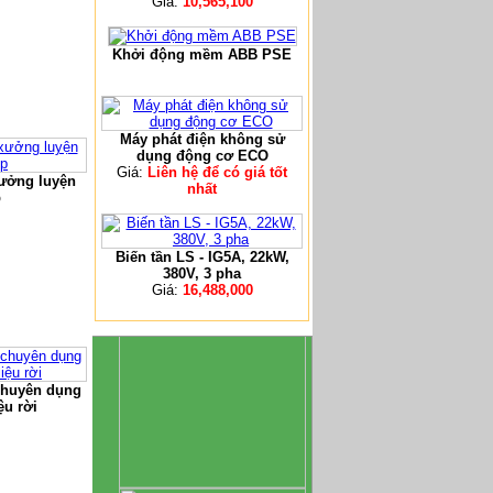
Giá:
10,565,100
Khởi động mềm ABB PSE
Máy phát điện không sử
dụng động cơ ECO
Giá:
Liên hệ để có giá tốt
xưởng luyện
nhất
p
Biến tần LS - IG5A, 22kW,
380V, 3 pha
Giá:
16,488,000
chuyên dụng
ệu rời