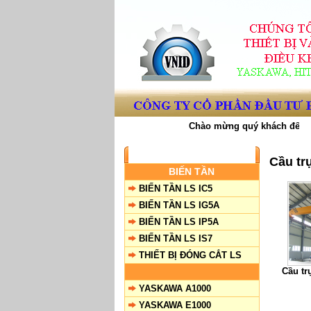
Chào mừng quý khách đến với
SẢN PHẨM
Cầu tr
BIẾN TẦN
BIẾN TẦN LS IC5
BIẾN TẦN LS IG5A
BIẾN TẦN LS IP5A
BIẾN TẦN LS IS7
THIẾT BỊ ĐÓNG CẮT LS
Cầu tr
YASKAWA A1000
YASKAWA E1000