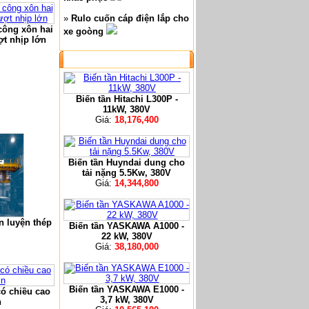
»
Rulo cuốn cáp điện lắp cho
công xôn hai
xe goòng
ợt nhịp lớn
SẢN PHẨM NỔI BẬT
Biến tần Hitachi L300P -
11kW, 380V
Giá:
18,176,400
Biến tần Huyndai dung cho
tải nặng 5.5Kw, 380V
Giá:
14,344,800
n luyện thép
Biến tần YASKAWA A1000 -
22 kW, 380V
Giá:
38,180,000
Biến tần YASKAWA E1000 -
có chiều cao
3,7 kW, 380V
n