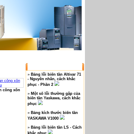
log sản phẩm
|
Bài viết
|
Liên hệ
BÀI VIẾT MỚI
»
Bảng lỗi biến tần Altivar 71
- Nguyên nhân, cách khắc
phục - Phần 2
n công xôn
»
Một số lỗi thường gặp của
biến tần Yaskawa, cách khắc
phục
»
Bảng kích thước biến tần
YASKAWA V1000
»
Bảng lỗi biến tần LS - Cách
khắc phục