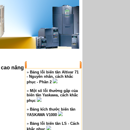
log sản phẩm
|
Bài viết
|
Liên hệ
BÀI VIẾT MỚI
 cao nâng
»
Bảng lỗi biến tần Altivar 71
- Nguyên nhân, cách khắc
phục - Phần 2
»
Một số lỗi thường gặp của
biến tần Yaskawa, cách khắc
phục
»
Bảng kích thước biến tần
YASKAWA V1000
»
Bảng lỗi biến tần LS - Cách
khắc phục