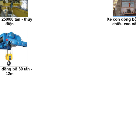
 250/80 tấn - thủy
Xe con đồng bộ
điện
chiều cao n
 đồng bộ 30 tấn -
12m