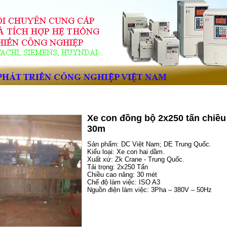
với VNID Trường Giang.
Trang chủ
|
Giới thiệu
|
Dịch vụ
|
Bảng giá
|
Cata
Xe con đồng bộ 2x250 tấn chiều
30m
Sản phẩm: DC Việt Nam; DE Trung Quốc.
Kiểu loại: Xe con hai dầm.
Xuất xứ: Zk Crane - Trung Quốc.
Tải trọng: 2x250 Tấn
Chiều cao nâng: 30 mét
Chế độ làm việc: ISO A3
Nguồn điện làm việc: 3Pha – 380V – 50Hz