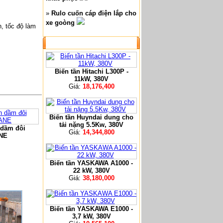
»
Rulo cuốn cáp điện lắp cho
xe goòng
, tốc độ làm
SẢN PHẨM NỔI BẬT
Biến tần Hitachi L300P -
11kW, 380V
Giá:
18,176,400
Biến tần Huyndai dung cho
tải nặng 5.5Kw, 380V
 dầm đôi
Giá:
14,344,800
NE
Biến tần YASKAWA A1000 -
22 kW, 380V
Giá:
38,180,000
Biến tần YASKAWA E1000 -
3,7 kW, 380V