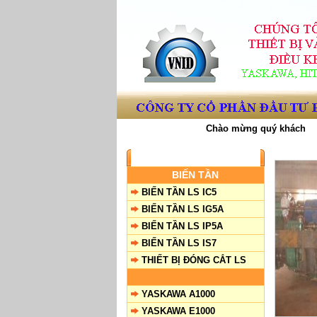
Chào mừng quý khách đến 
SẢN PHẨM
BIẾN TẦN
BIẾN TẦN LS IC5
BIẾN TẦN LS IG5A
BIẾN TẦN LS IP5A
BIẾN TẦN LS IS7
THIẾT BỊ ĐÓNG CẮT LS
YASKAWA A1000
YASKAWA E1000