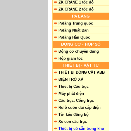
ZK CRANE 1 tốc độ
ZK CRANE 2 tốc độ
PA LĂNG
Palăng Trung quốc
Palăng Nhật Bản
Palăng Hàn Quốc
ĐỘNG CƠ - HỘP SỐ
Động cơ chuyên dụng
Hộp giảm tốc
THIẾT BỊ - VẬT TƯ
THIẾT BỊ ĐÓNG CẮT ABB
ĐIỆN TRỞ XẢ
Thiết bị Cầu trục
Máy phát điện
Cầu trục, Cổng trục
Rulô cuốn dải cáp điện
Tời kéo đồng bộ
Xe con cầu trục
Thiết bị có sẵn trong kho