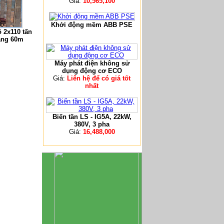
Giá:
10,565,100
Khởi động mềm ABB PSE
 2x110 tấn
âng 60m
Máy phát điện không sử
dụng động cơ ECO
Giá:
Liên hệ để có giá tốt
nhất
Biến tần LS - IG5A, 22kW,
380V, 3 pha
Giá:
16,488,000