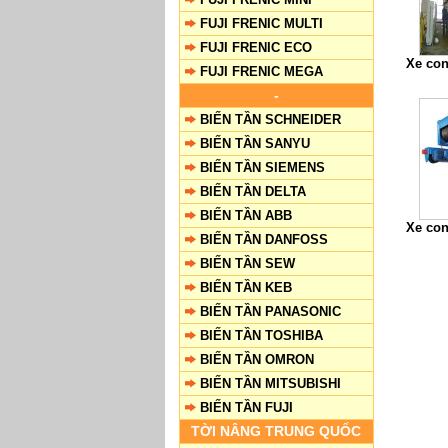
FUJI FRENIC MULTI
FUJI FRENIC ECO
Xe con
FUJI FRENIC MEGA
-
BIẾN TẦN SCHNEIDER
BIẾN TẦN SANYU
BIẾN TẦN SIEMENS
BIẾN TẦN DELTA
BIẾN TẦN ABB
Xe con
BIẾN TẦN DANFOSS
BIẾN TẦN SEW
BIẾN TẦN KEB
BIẾN TẦN PANASONIC
BIẾN TẦN TOSHIBA
BIẾN TẦN OMRON
BIẾN TẦN MITSUBISHI
BIẾN TẦN FUJI
TỜI NÂNG TRUNG QUỐC