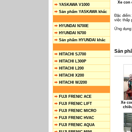
Xe con 
YASKAWA V1000
Sản phẩm YASKAWA khác
Đặc điểm:
việc thấp
HYUNDAI N700E
Ứng dụng:
HYUNDAI N700
Sản phẩm HYUNDAI khác
Sản phẩ
HITACHI SJ700
HITACHI L300P
HITACHI L200
HITACHI X200
HITACHI WJ200
FUJI FRENIC ACE
Xe co
FUJI FRENIC LIFT
chiề
FUJI FRENIC MICRO
FUJI FRENIC HVAC
FUJI FRENIC AQUA
FUJI FRENIC MINI